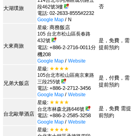
114台北市內湖區成功路五
否
段462號3樓
大湖璞旅
02-2633-8555#2232
電話:
/
Google Map
N
商務飯店
星級:
105 台北市松山區長春路
是，免費，需
432號
大來商旅
+886-2-2716-0011分
提前預約
電話:
機208
/
Google Map
Website
★★★★
星級:
105台北市松山區南京東路
是，付費，需
三段255號
兄弟大飯店
提前預約
+886-2-2712-3456
電話:
/
Google Map
Website
★★★★
星級:
是，免費 需提
台北市林森北路646號
台北歐華酒店
+886-2-2585-3258
前預約
電話:
/
Google Map
Website
★★★★
星級: