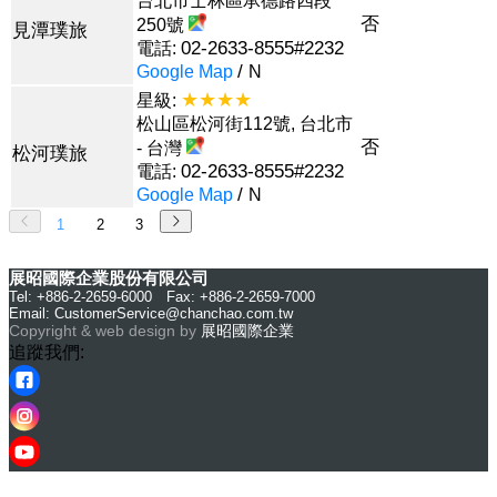
台北市士林區承德路四段
否
250號
見潭璞旅
02-2633-8555#2232
電話:
/
Google Map
N
★★★★
星級:
松山區松河街112號, 台北市
否
- 台灣
松河璞旅
02-2633-8555#2232
電話:
/
Google Map
N
1
2
3
展昭國際企業股份有限公司
Tel: +886-2-2659-6000 Fax: +886-2-2659-7000
Email:
CustomerService@chanchao.com.tw
Copyright & web design by
展昭國際企業
追蹤我們: