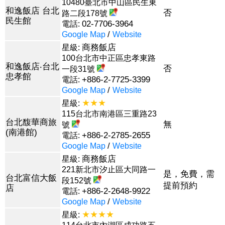
10480臺北市中山區民生東
和逸飯店 台北
否
路二段178號
民生館
02-7706-3964
電話:
/
Google Map
Website
商務飯店
星級:
100台北市中正區忠孝東路
和逸飯店‧台北
否
一段31號
忠孝館
+886-2-7725-3399
電話:
/
Google Map
Website
★★★
星級:
115台北市南港區三重路23
台北馥華商旅
無
號
(南港館)
+886-2-2785-2655
電話:
/
Google Map
Website
商務飯店
星級:
221新北市汐止區大同路一
是，免費，需
台北富信大飯
段152號
提前預約
店
+886-2-2648-9922
電話:
/
Google Map
Website
★★★★
星級: